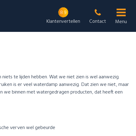
8.9
Klantenvertellen
Contact
Menu
Schildersbedrijf Krijthe
Onze contactgegevens
Provincialeweg 81 a
9863 PD Doezum
n niets te lijden hebben. Wat we niet zien is wel aanwezig.
iken is er veel waterdamp aanwezig. Dat zien we niet, maar
Stuur een bericht
en we binnen met watergedragen producten, dat heeft een
Neem telefonisch contact met ons op: 0594-613934
tische verven wel gebeurde