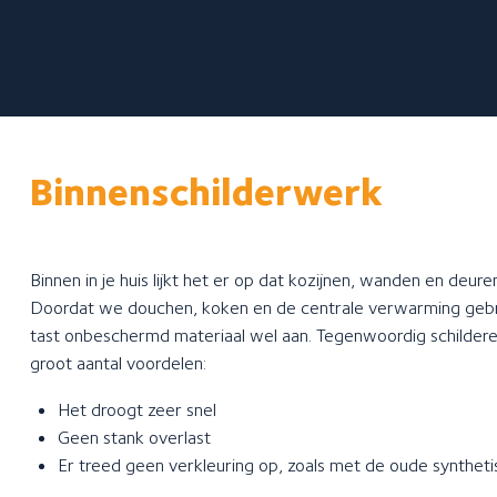
Over ons
Meer informatie over...
Binnenschilderwerk
Over GlansGarant
De 7 fraaie voordelen
Binnen in je huis lijkt het er op dat kozijnen, wanden en deure
Een offerte aanvragen
Doordat we douchen, koken en de centrale verwarming gebru
tast onbeschermd materiaal wel aan. Tegenwoordig schilder
groot aantal voordelen:
Het droogt zeer snel
Geen stank overlast
Er treed geen verkleuring op, zoals met de oude synthe