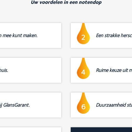
Uw voordelen in een notendop
n mee kunt maken.
Een strakke hersch
2
uis.
Ruime keuze uit m
4
ij GlansGarant.
Duurzaamheid sta
6