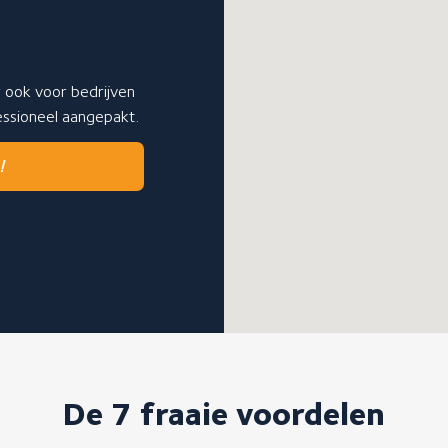
r ook voor bedrijven
fessioneel aangepakt.
!
De 7 fraaie voordelen